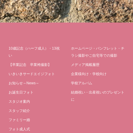
10歳記念（ハーフ成人）・13祝
ホームページ・パンフレット・チ
い
ラシ撮影やご自宅等での撮影
【卒業記念 卒業袴撮影】
メディア掲載履歴
いきいきサードエイジフォト
企業様向け・学校向け
お知らせ～News～
学校アルバム
お誕生日フォト
結婚祝い・出産祝いのプレゼント
に
スタジオ案内
スタッフ紹介
ファミリー婚
フォト成人式