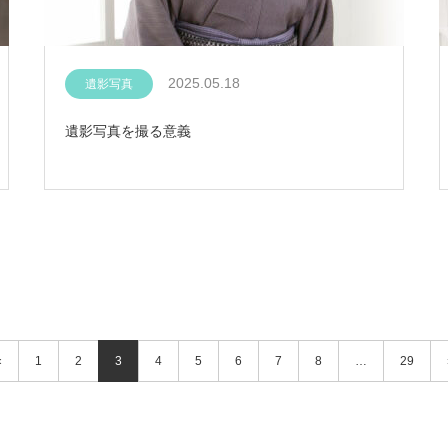
2025.05.18
遺影写真
遺影写真を撮る意義
«
1
2
3
4
5
6
7
8
…
29