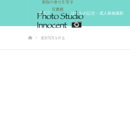
七五三
はたちの記念・成人振袖撮影
ホーム
遺影写真を作る
入学入園記念
いきいきサードエイジフ