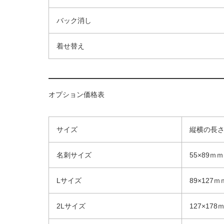
バック消し
着せ替え
オプション価格表
サイズ
縦横の長
名刺サイズ
55×89ｍｍ
Lサイズ
89×127ｍ
2Lサイズ
127×178