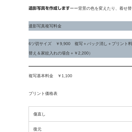
ーー背景の色を変えたり、着せ替
遺影写真を作成します
遺影写真複写料金
6ツ切サイズ ￥9,900 複写＋バック消し＋プリント
替え＆家紋入れの場合＋￥2,200）
複写基本料金 ￥1,100
プリント価格表
傷直し
復元