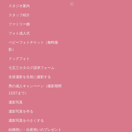
に
スタジオ案内
スタッフ紹介
ファミリー婚
フォト成人式
ベビーフォトチケット（無料撮
影）
ドッグフォト
七五三カタログ請求フォーム
生前遺影を生前に撮影する
男の成人キャンペーン（撮影期間
12/27まで）
遺影写真
遺影写真を作る
遺影写真を小さくする
結婚祝い・出産祝いのプレゼント