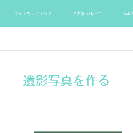
フォトウェディング
お宮参り/初節句
1s
ォト
遺影写真
スタジオ案内
お客様の声
遺影写真を作る