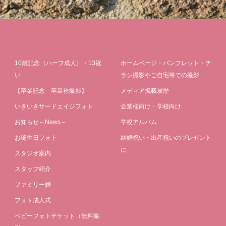
10歳記念（ハーフ成人）・13祝
ホームページ・パンフレット・チ
い
ラシ撮影やご自宅等での撮影
【卒業記念 卒業袴撮影】
メディア掲載履歴
いきいきサードエイジフォト
企業様向け・学校向け
お知らせ～News～
学校アルバム
お誕生日フォト
結婚祝い・出産祝いのプレゼント
に
スタジオ案内
スタッフ紹介
ファミリー婚
フォト成人式
ベビーフォトチケット（無料撮