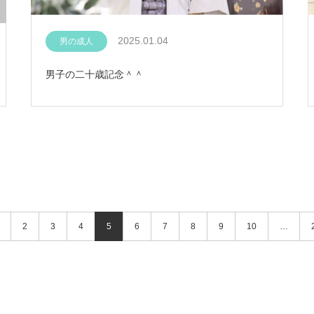
2025.01.04
男の成人
男子の二十歳記念＾＾
2
3
4
5
6
7
8
9
10
…