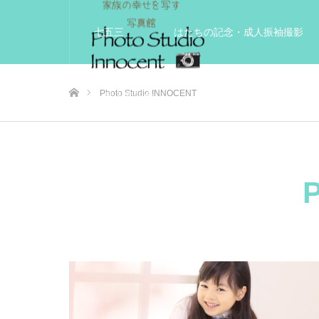
七五三
はたちの記念・成人振袖撮影
ホーム
Photo Studio INNOCENT
入学入園記念
いきいきサードエイジフ