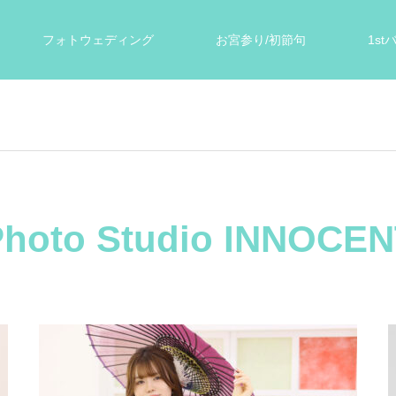
フォトウェディング
お宮参り/初節句
1s
ォト
遺影写真
スタジオ案内
お客様の声
Photo Studio INNOCEN