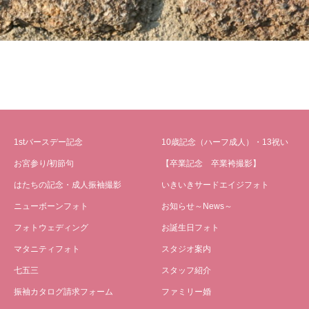
1stバースデー記念
10歳記念（ハーフ成人）・13祝い
お宮参り/初節句
【卒業記念 卒業袴撮影】
はたちの記念・成人振袖撮影
いきいきサードエイジフォト
ニューボーンフォト
お知らせ～News～
フォトウェディング
お誕生日フォト
マタニティフォト
スタジオ案内
七五三
スタッフ紹介
振袖カタログ請求フォーム
ファミリー婚