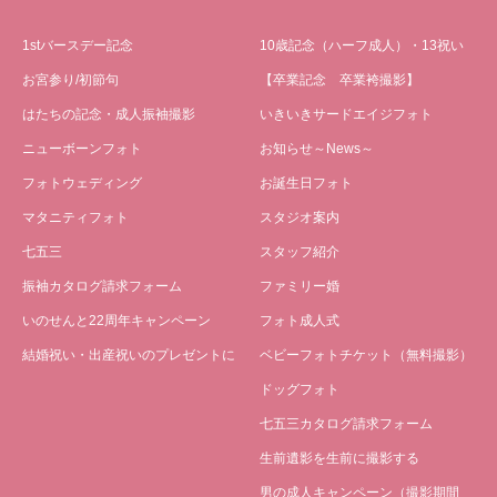
1stバースデー記念
10歳記念（ハーフ成人）・13祝い
お宮参り/初節句
【卒業記念 卒業袴撮影】
はたちの記念・成人振袖撮影
いきいきサードエイジフォト
ニューボーンフォト
お知らせ～News～
フォトウェディング
お誕生日フォト
マタニティフォト
スタジオ案内
七五三
スタッフ紹介
振袖カタログ請求フォーム
ファミリー婚
いのせんと22周年キャンペーン
フォト成人式
結婚祝い・出産祝いのプレゼントに
ベビーフォトチケット（無料撮影）
ドッグフォト
七五三カタログ請求フォーム
生前遺影を生前に撮影する
男の成人キャンペーン（撮影期間