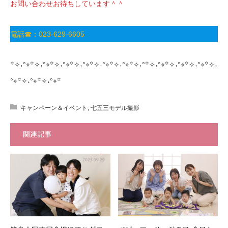
お問い合わせお待ちしています＾＾
電話☎：023-629-6605
꙳✧˖°⌖꙳✧˖°⌖꙳✧˖°⌖꙳✧˖°⌖꙳✧˖°⌖꙳✧˖°⌖꙳✧˖°꙳✧˖°⌖꙳✧˖°⌖꙳✧˖°⌖꙳✧˖
°⌖꙳✧˖°⌖꙳✧˖°⌖꙳
キャンペーン＆イベント
,
七五三モデル撮影
関連記事