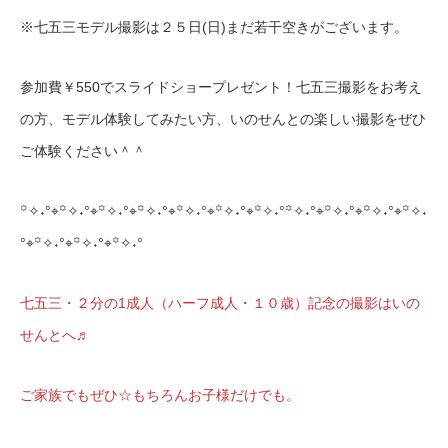
※七五三モデル撮影は２５日(日)まだ若干空きがございます。
参加費￥550でスライドショープレゼント！七五三撮影をお考え
の方、モデル体験してみたい方、いのせんとの楽しい撮影をぜひ
ご体験ください＾＾
꙳✧˖°⌖꙳✧˖°⌖꙳✧˖°⌖꙳✧˖°⌖꙳✧˖°⌖꙳✧˖°⌖꙳✧˖°꙳✧˖°⌖꙳✧˖°⌖꙳✧˖°⌖꙳✧˖
°⌖꙳✧˖°⌖꙳✧˖°⌖꙳✧˖°
七五三・２分の1成人（ハーフ成人・１０歳）記念の撮影はいの
せんとへ♬
ご家族でもぜひ☆もちろんお子様だけでも。