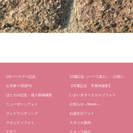
1stバースデー記念
10歳記念（ハーフ成人）・13祝い
お宮参り/初節句
【卒業記念 卒業袴撮影】
はたちの記念・成人振袖撮影
いきいきサードエイジフォト
ニューボーンフォト
お知らせ～News～
フォトウェディング
お誕生日フォト
マタニティフォト
スタジオ案内
七五三
スタッフ紹介