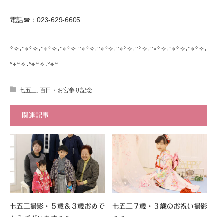
電話☎：023-629-6605
꙳✧˖°⌖꙳✧˖°⌖꙳✧˖°⌖꙳✧˖°⌖꙳✧˖°⌖꙳✧˖°⌖꙳✧˖°꙳✧˖°⌖꙳✧˖°⌖꙳✧˖°⌖꙳✧˖
°⌖꙳✧˖°⌖꙳✧˖°⌖꙳
七五三
,
百日・お宮参り記念
関連記事
七五三撮影・５歳＆３歳おめで
七五三７歳・３歳のお祝い撮影