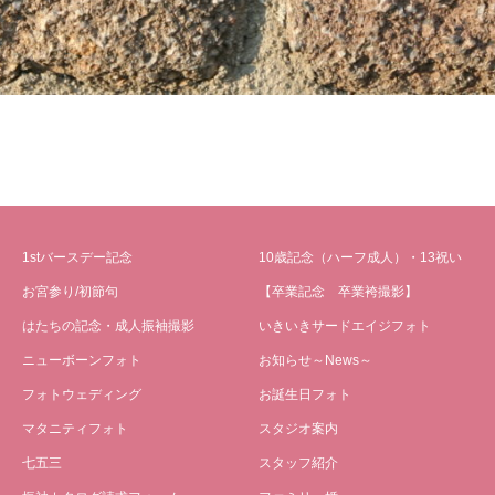
1stバースデー記念
10歳記念（ハーフ成人）・13祝い
お宮参り/初節句
【卒業記念 卒業袴撮影】
はたちの記念・成人振袖撮影
いきいきサードエイジフォト
ニューボーンフォト
お知らせ～News～
フォトウェディング
お誕生日フォト
マタニティフォト
スタジオ案内
七五三
スタッフ紹介