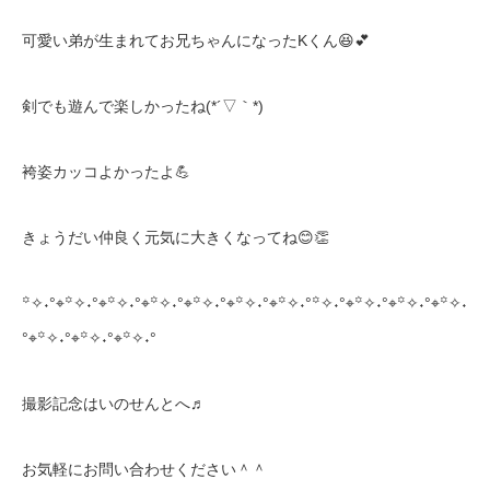
可愛い弟が生まれてお兄ちゃんになったKくん😆💕
剣でも遊んで楽しかったね(*´▽｀*)
袴姿カッコよかったよ💪
きょうだい仲良く元気に大きくなってね😊👏
꙳✧˖°⌖꙳✧˖°⌖꙳✧˖°⌖꙳✧˖°⌖꙳✧˖°⌖꙳✧˖°⌖꙳✧˖°꙳✧˖°⌖꙳✧˖°⌖꙳✧˖°⌖꙳✧˖
°⌖꙳✧˖°⌖꙳✧˖°⌖꙳✧˖°
撮影記念はいのせんとへ♬
お気軽にお問い合わせください＾＾