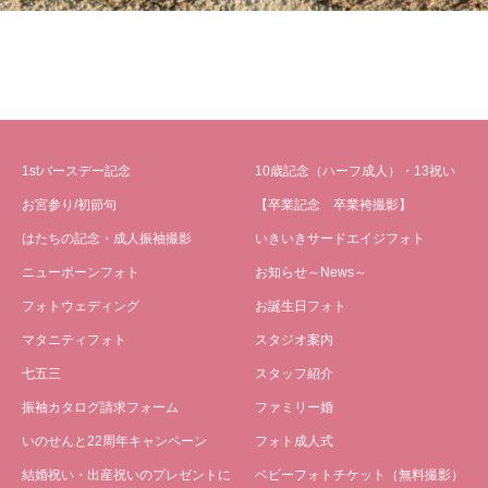
1stバースデー記念
10歳記念（ハーフ成人）・13祝い
お宮参り/初節句
【卒業記念 卒業袴撮影】
はたちの記念・成人振袖撮影
いきいきサードエイジフォト
ニューボーンフォト
お知らせ～News～
フォトウェディング
お誕生日フォト
マタニティフォト
スタジオ案内
七五三
スタッフ紹介
振袖カタログ請求フォーム
ファミリー婚
いのせんと22周年キャンペーン
フォト成人式
結婚祝い・出産祝いのプレゼントに
ベビーフォトチケット（無料撮影）