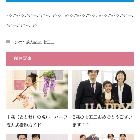
꙳✧˖°⌖꙳✧˖°⌖꙳✧˖°⌖꙳✧˖°⌖꙳✧˖°⌖꙳✧˖°⌖꙳✧˖°꙳✧˖°⌖꙳✧˖°⌖꙳✧˖°⌖꙳✧˖
°⌖꙳✧˖°⌖꙳✧˖°⌖꙳
2分の１成人記念
,
七五三
関連記事
十歳（ととせ）の祝い｜ハーフ
5歳の七五三おめでとうござい
成人式撮影ガイド
ます＾＾