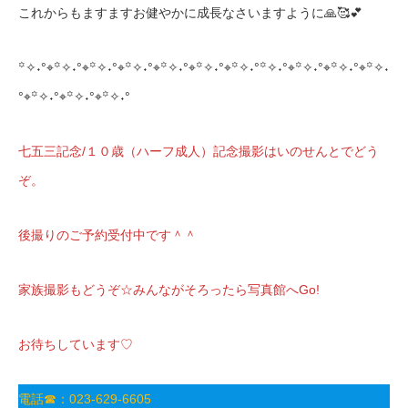
これからもますますお健やかに成長なさいますように🙏🥰💕
꙳✧˖°⌖꙳✧˖°⌖꙳✧˖°⌖꙳✧˖°⌖꙳✧˖°⌖꙳✧˖°⌖꙳✧˖°꙳✧˖°⌖꙳✧˖°⌖꙳✧˖°⌖꙳✧˖
°⌖꙳✧˖°⌖꙳✧˖°⌖꙳✧˖°
七五三記念/１０歳（ハーフ成人）記念撮影はいのせんとでどう
ぞ。
後撮りのご予約受付中です＾＾
家族撮影もどうぞ☆みんながそろったら写真館へGo!
お待ちしています♡
電話☎：023-629-6605