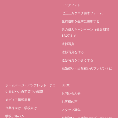
ドッグフォト
七五三カタログ請求フォーム
生前遺影を生前に撮影する
男の成人キャンペーン（撮影期間
12/27まで）
遺影写真
遺影写真を作る
遺影写真を小さくする
結婚祝い・出産祝いのプレゼントに
ホームページ・パンフレット・チラ
BLOG
シ撮影やご自宅等での撮影
お問い合わせ
メディア掲載履歴
お客様の声
企業様向け・学校向け
スタッフ募集
学校アルバム
結婚祝い・出産祝いのプレゼントに