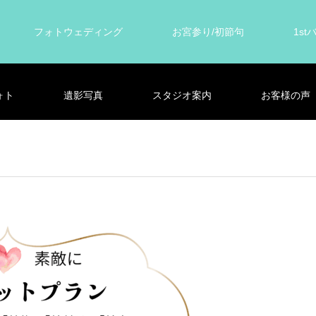
フォトウェディング
お宮参り/初節句
1s
ォト
遺影写真
スタジオ案内
お客様の声