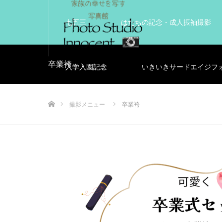
七五三
はたちの記念・成人振袖撮影
卒業袴
入学入園記念
いきいきサードエイジフ
ホーム
撮影メニュー
卒業袴