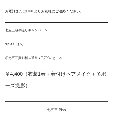
お電話またはLINEよりお気軽にご連絡ください。
七五三超早撮りキャンペーン
9月30日まで
①七五三撮影料→通常￥7,700のところ
￥4,400（衣装1着＋着付けヘアメイク＋多ポ
ーズ撮影）
－ 七五三 Plan －