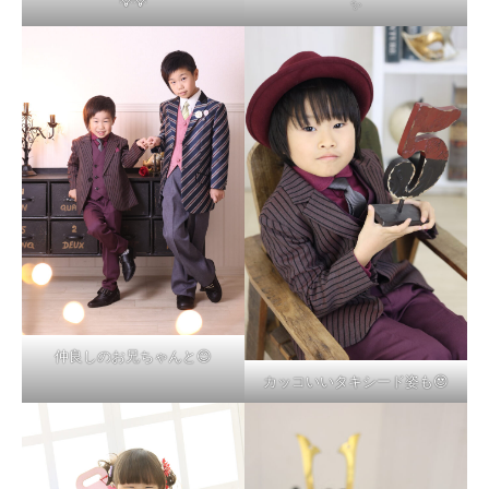
💡💡
✨
仲良しのお兄ちゃんと😊
カッコいいタキシード姿も😍
電話
FB
Instagram
お問い合わせ