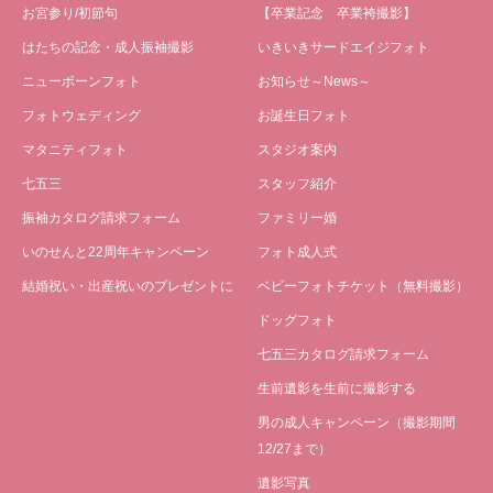
お宮参り/初節句
【卒業記念 卒業袴撮影】
はたちの記念・成人振袖撮影
いきいきサードエイジフォト
ニューボーンフォト
お知らせ～News～
フォトウェディング
お誕生日フォト
マタニティフォト
スタジオ案内
七五三
スタッフ紹介
振袖カタログ請求フォーム
ファミリー婚
いのせんと22周年キャンペーン
フォト成人式
結婚祝い・出産祝いのプレゼントに
ベビーフォトチケット（無料撮影）
ドッグフォト
七五三カタログ請求フォーム
生前遺影を生前に撮影する
男の成人キャンペーン（撮影期間
12/27まで）
遺影写真