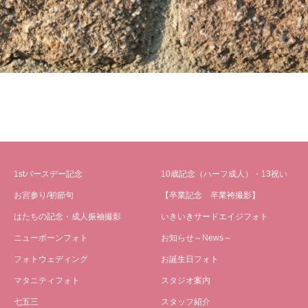
1stバースデー記念
10歳記念（ハーフ成人）・13祝い
お宮参り/初節句
【卒業記念 卒業袴撮影】
はたちの記念・成人振袖撮影
いきいきサードエイジフォト
ニューボーンフォト
お知らせ～News～
フォトウェディング
お誕生日フォト
マタニティフォト
スタジオ案内
七五三
スタッフ紹介