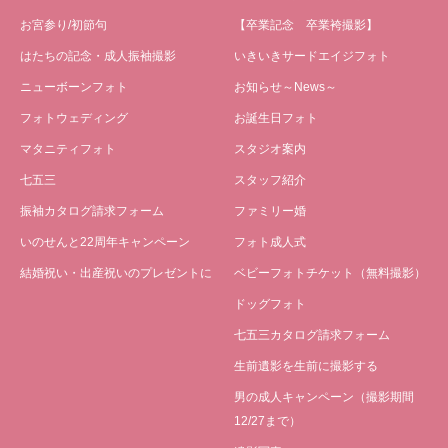
お宮参り/初節句
【卒業記念 卒業袴撮影】
はたちの記念・成人振袖撮影
いきいきサードエイジフォト
ニューボーンフォト
お知らせ～News～
フォトウェディング
お誕生日フォト
マタニティフォト
スタジオ案内
七五三
スタッフ紹介
振袖カタログ請求フォーム
ファミリー婚
いのせんと22周年キャンペーン
フォト成人式
結婚祝い・出産祝いのプレゼントに
ベビーフォトチケット（無料撮影）
ドッグフォト
七五三カタログ請求フォーム
生前遺影を生前に撮影する
男の成人キャンペーン（撮影期間
12/27まで）