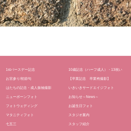
1stバースデー記念
10歳記念（ハーフ成人）・13祝い
お宮参り/初節句
【卒業記念 卒業袴撮影】
はたちの記念・成人振袖撮影
いきいきサードエイジフォト
ニューボーンフォト
お知らせ～News～
フォトウェディング
お誕生日フォト
マタニティフォト
スタジオ案内
七五三
スタッフ紹介