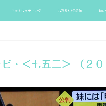
フォトウェディング
お宮参り/初節句
1s
ォト
遺影写真
スタジオ案内
お客様の声
ビ・＜七五三＞ （２