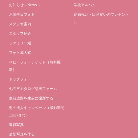
お知らせ～News～
学校アルバム
お誕生日フォト
結婚祝い・出産祝いのプレゼント
に
スタジオ案内
スタッフ紹介
ファミリー婚
フォト成人式
ベビーフォトチケット（無料撮
影）
ドッグフォト
七五三カタログ請求フォーム
生前遺影を生前に撮影する
男の成人キャンペーン（撮影期間
12/27まで）
遺影写真
遺影写真を作る