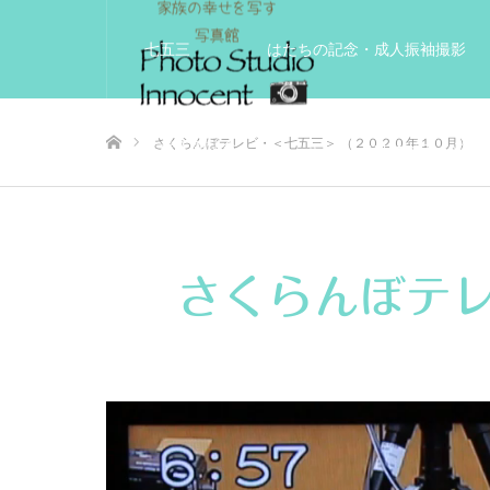
七五三
はたちの記念・成人振袖撮影
ホーム
さくらんぼテレビ・＜七五三＞ （２０２０年１０月）
入学入園記念
いきいきサードエイジフ
さくらんぼテレ