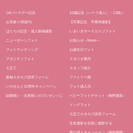
1stバースデー記念
10歳記念（ハーフ成人）・13祝い
お宮参り/初節句
【卒業記念 卒業袴撮影】
はたちの記念・成人振袖撮影
いきいきサードエイジフォト
ニューボーンフォト
お知らせ～News～
フォトウェディング
お誕生日フォト
マタニティフォト
スタジオ案内
七五三
スタッフ紹介
振袖カタログ請求フォーム
ファミリー婚
いのせんと22周年キャンペーン
フォト成人式
結婚祝い・出産祝いのプレゼントに
ベビーフォトチケット（無料撮影）
ドッグフォト
七五三カタログ請求フォーム
生前遺影を生前に撮影する
男の成人キャンペーン（撮影期間