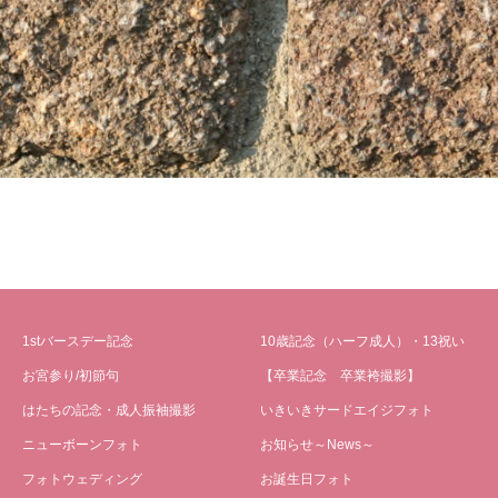
1stバースデー記念
10歳記念（ハーフ成人）・13祝い
お宮参り/初節句
【卒業記念 卒業袴撮影】
はたちの記念・成人振袖撮影
いきいきサードエイジフォト
ニューボーンフォト
お知らせ～News～
フォトウェディング
お誕生日フォト