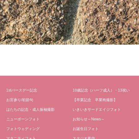
1stバースデー記念
10歳記念（ハーフ成人）・13祝い
お宮参り/初節句
【卒業記念 卒業袴撮影】
はたちの記念・成人振袖撮影
いきいきサードエイジフォト
ニューボーンフォト
お知らせ～News～
フォトウェディング
お誕生日フォト
マタニティフォト
スタジオ案内