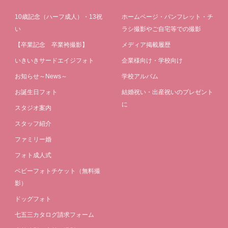
10歳記念（ハーフ成人）・13祝
ホームページ・パンフレット・チ
い
ラシ撮影やご自宅等での撮影
【卒業記念 卒業袴撮影】
メディア掲載履歴
いきいきサードエイジフォト
企業様向け・学校向け
お知らせ～News～
学校アルバム
お誕生日フォト
結婚祝い・出産祝いのプレゼント
に
スタジオ案内
スタッフ紹介
ファミリー婚
フォト成人式
ベビーフォトチケット（無料撮
影）
ドッグフォト
七五三カタログ請求フォーム