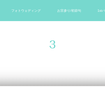
フォトウェディング
お宮参り/初節句
1s
ォト
遺影写真
スタジオ案内
お客様の声
3