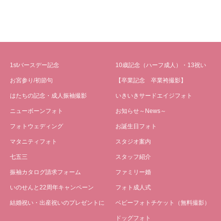
1stバースデー記念
10歳記念（ハーフ成人）・13祝い
お宮参り/初節句
【卒業記念 卒業袴撮影】
はたちの記念・成人振袖撮影
いきいきサードエイジフォト
ニューボーンフォト
お知らせ～News～
フォトウェディング
お誕生日フォト
マタニティフォト
スタジオ案内
七五三
スタッフ紹介
振袖カタログ請求フォーム
ファミリー婚
いのせんと22周年キャンペーン
フォト成人式
結婚祝い・出産祝いのプレゼントに
ベビーフォトチケット（無料撮影）
ドッグフォト