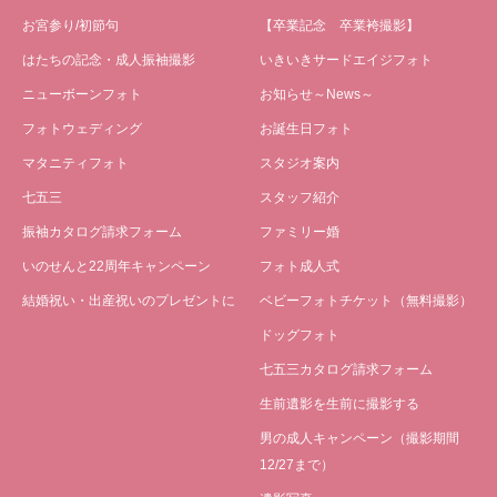
お宮参り/初節句
【卒業記念 卒業袴撮影】
はたちの記念・成人振袖撮影
いきいきサードエイジフォト
ニューボーンフォト
お知らせ～News～
フォトウェディング
お誕生日フォト
マタニティフォト
スタジオ案内
七五三
スタッフ紹介
振袖カタログ請求フォーム
ファミリー婚
いのせんと22周年キャンペーン
フォト成人式
結婚祝い・出産祝いのプレゼントに
ベビーフォトチケット（無料撮影）
ドッグフォト
七五三カタログ請求フォーム
生前遺影を生前に撮影する
男の成人キャンペーン（撮影期間
12/27まで）