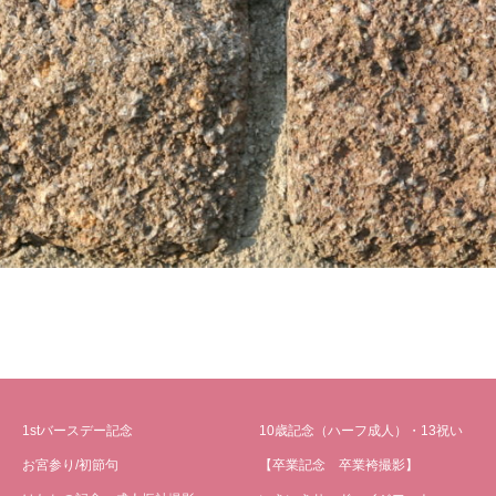
1stバースデー記念
10歳記念（ハーフ成人）・13祝い
お宮参り/初節句
【卒業記念 卒業袴撮影】