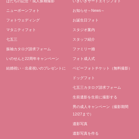
はたちの記念・成人振袖撮影
いきいきサードエイジフォト
ニューボーンフォト
お知らせ～News～
フォトウェディング
お誕生日フォト
マタニティフォト
スタジオ案内
七五三
スタッフ紹介
振袖カタログ請求フォーム
ファミリー婚
いのせんと22周年キャンペーン
フォト成人式
結婚祝い・出産祝いのプレゼントに
ベビーフォトチケット（無料撮影）
ドッグフォト
七五三カタログ請求フォーム
生前遺影を生前に撮影する
男の成人キャンペーン（撮影期間
12/27まで）
遺影写真
遺影写真を作る