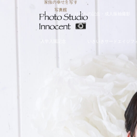
七五三
はたちの記念・成人振袖撮影
入学入園記念
いきいきサードエイジフ