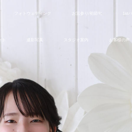
フォトウェディング
お宮参り/初節句
1s
ォト
遺影写真
スタジオ案内
お客様の声