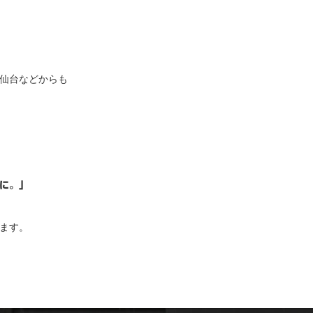
仙台などからも
に。」
ます。