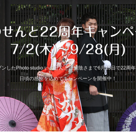
のせんと22周年キャンペ
7/2(木)～9/28(月)
プンしたPhoto studio いのせんとはお陰さまで6月15日で22
日頃の感謝を込めてキャンペーンを開催中！
キャンペーンのページへ