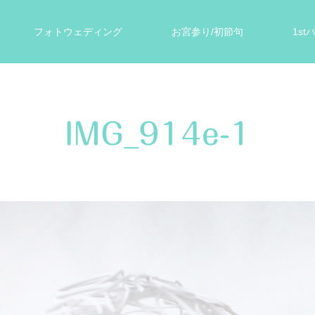
フォトウェディング
お宮参り/初節句
1s
ォト
遺影写真
スタジオ案内
お客様の声
IMG_914e-1