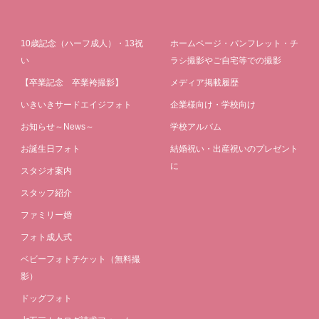
10歳記念（ハーフ成人）・13祝
ホームページ・パンフレット・チ
い
ラシ撮影やご自宅等での撮影
【卒業記念 卒業袴撮影】
メディア掲載履歴
いきいきサードエイジフォト
企業様向け・学校向け
お知らせ～News～
学校アルバム
お誕生日フォト
結婚祝い・出産祝いのプレゼント
に
スタジオ案内
スタッフ紹介
ファミリー婚
フォト成人式
ベビーフォトチケット（無料撮
影）
ドッグフォト