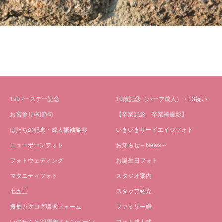
1stバースデー記念
10歳記念（ハーフ成人）・13祝い
お宮参り/初節句
【卒業記念 卒業袴撮影】
はたちの記念・成人振袖撮影
いきいきサードエイジフォト
ニューボーンフォト
お知らせ～News～
フォトウェディング
お誕生日フォト
マタニティフォト
スタジオ案内
七五三
スタッフ紹介
振袖カタログ請求フォーム
ファミリー婚