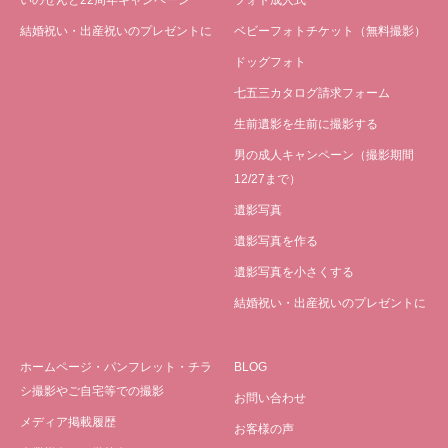
いのせんと22周年キャンペーン
フォト成人式
結婚祝い・出産祝いのプレゼントに
ベビーフォトチケット（無料撮影）
ドッグフォト
七五三カタログ請求フォーム
生前遺影を生前に撮影する
男の成人キャンペーン（撮影期間
12/27まで）
遺影写真
遺影写真を作る
遺影写真を小さくする
結婚祝い・出産祝いのプレゼントに
ホームページ・パンフレット・チラ
BLOG
シ撮影やご自宅等での撮影
お問い合わせ
メディア掲載履歴
お客様の声