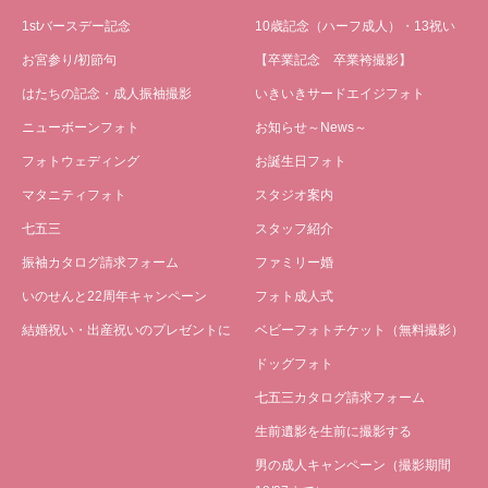
1stバースデー記念
10歳記念（ハーフ成人）・13祝い
お宮参り/初節句
【卒業記念 卒業袴撮影】
はたちの記念・成人振袖撮影
いきいきサードエイジフォト
ニューボーンフォト
お知らせ～News～
フォトウェディング
お誕生日フォト
マタニティフォト
スタジオ案内
七五三
スタッフ紹介
振袖カタログ請求フォーム
ファミリー婚
いのせんと22周年キャンペーン
フォト成人式
結婚祝い・出産祝いのプレゼントに
ベビーフォトチケット（無料撮影）
ドッグフォト
七五三カタログ請求フォーム
生前遺影を生前に撮影する
男の成人キャンペーン（撮影期間