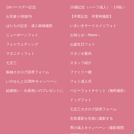
1stバースデー記念
10歳記念（ハーフ成人）・13祝い
お宮参り/初節句
【卒業記念 卒業袴撮影】
はたちの記念・成人振袖撮影
いきいきサードエイジフォト
ニューボーンフォト
お知らせ～News～
フォトウェディング
お誕生日フォト
マタニティフォト
スタジオ案内
七五三
スタッフ紹介
振袖カタログ請求フォーム
ファミリー婚
いのせんと22周年キャンペーン
フォト成人式
結婚祝い・出産祝いのプレゼントに
ベビーフォトチケット（無料撮影）
ドッグフォト
七五三カタログ請求フォーム
生前遺影を生前に撮影する
男の成人キャンペーン（撮影期間