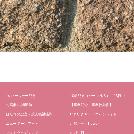
1stバースデー記念
10歳記念（ハーフ成人）・13祝い
お宮参り/初節句
【卒業記念 卒業袴撮影】
はたちの記念・成人振袖撮影
いきいきサードエイジフォト
ニューボーンフォト
お知らせ～News～
フォトウェディング
お誕生日フォト