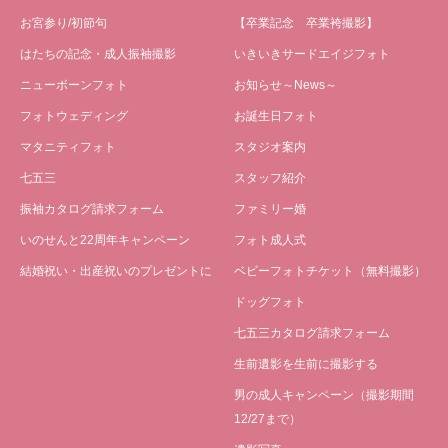
お宮参り/初節句
【卒業記念 卒業袴撮影】
はたちの記念・成人振袖撮影
いきいきサードエイジフォト
ニューボーンフォト
お知らせ～News～
フォトウェディング
お誕生日フォト
マタニティフォト
スタジオ案内
七五三
スタッフ紹介
振袖カタログ請求フォーム
ファミリー婚
いのせんと22周年キャンペーン
フォト成人式
結婚祝い・出産祝いのプレゼントに
ベビーフォトチケット（無料撮影）
ドッグフォト
七五三カタログ請求フォーム
生前遺影を生前に撮影する
男の成人キャンペーン（撮影期間
12/27まで）