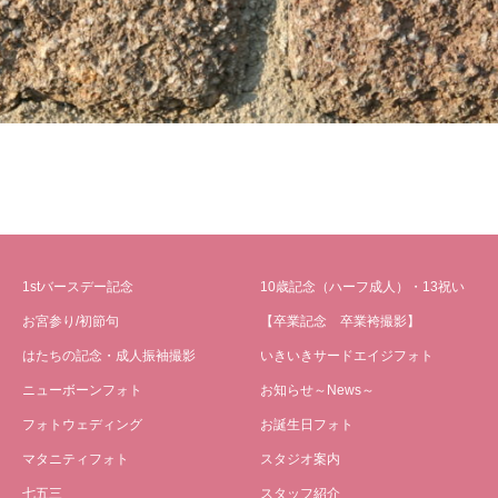
1stバースデー記念
10歳記念（ハーフ成人）・13祝い
お宮参り/初節句
【卒業記念 卒業袴撮影】
はたちの記念・成人振袖撮影
いきいきサードエイジフォト
ニューボーンフォト
お知らせ～News～
フォトウェディング
お誕生日フォト
マタニティフォト
スタジオ案内
七五三
スタッフ紹介