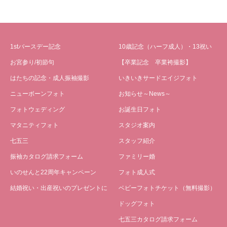
1stバースデー記念
10歳記念（ハーフ成人）・13祝い
お宮参り/初節句
【卒業記念 卒業袴撮影】
はたちの記念・成人振袖撮影
いきいきサードエイジフォト
ニューボーンフォト
お知らせ～News～
フォトウェディング
お誕生日フォト
マタニティフォト
スタジオ案内
七五三
スタッフ紹介
振袖カタログ請求フォーム
ファミリー婚
いのせんと22周年キャンペーン
フォト成人式
結婚祝い・出産祝いのプレゼントに
ベビーフォトチケット（無料撮影）
ドッグフォト
七五三カタログ請求フォーム