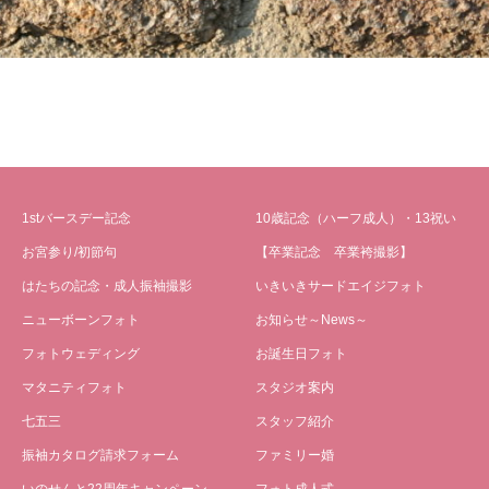
1stバースデー記念
10歳記念（ハーフ成人）・13祝い
お宮参り/初節句
【卒業記念 卒業袴撮影】
はたちの記念・成人振袖撮影
いきいきサードエイジフォト
ニューボーンフォト
お知らせ～News～
フォトウェディング
お誕生日フォト
マタニティフォト
スタジオ案内
七五三
スタッフ紹介
振袖カタログ請求フォーム
ファミリー婚