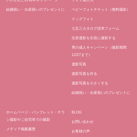
いのせんと22周年キャンペーン
フォト成人式
結婚祝い・出産祝いのプレゼントに
ベビーフォトチケット（無料撮影）
ドッグフォト
七五三カタログ請求フォーム
生前遺影を生前に撮影する
男の成人キャンペーン（撮影期間
12/27まで）
遺影写真
遺影写真を作る
遺影写真を小さくする
結婚祝い・出産祝いのプレゼントに
ホームページ・パンフレット・チラ
BLOG
シ撮影やご自宅等での撮影
お問い合わせ
メディア掲載履歴
お客様の声