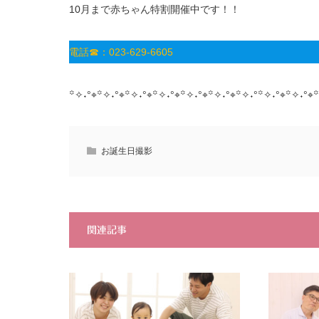
10月まで赤ちゃん特割開催中です！！
電話☎：023-629-6605
꙳✧˖°⌖꙳✧˖°⌖꙳✧˖°⌖꙳✧˖°⌖꙳✧˖°⌖꙳✧˖°⌖꙳✧˖°꙳✧˖°⌖꙳✧˖°⌖꙳
お誕生日撮影
関連記事