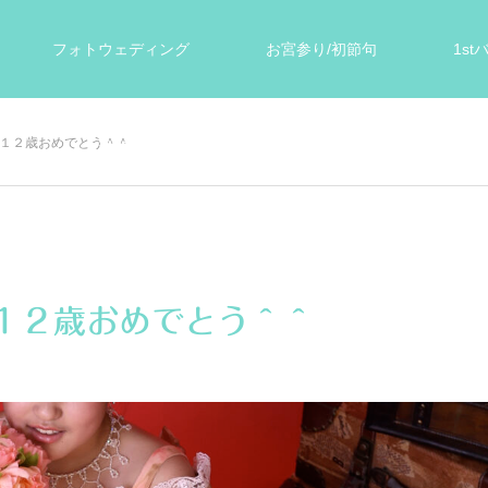
フォトウェディング
お宮参り/初節句
1s
ぐ１２歳おめでとう＾＾
ォト
遺影写真
スタジオ案内
お客様の声
１２歳おめでとう＾＾