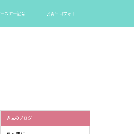
tバースデー記念
お誕生日フォト
結婚祝い・出産祝いのプレゼントに
過去のブログ