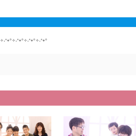
✧˖°⌖꙳✧˖°⌖꙳✧˖°⌖꙳✧˖°⌖꙳