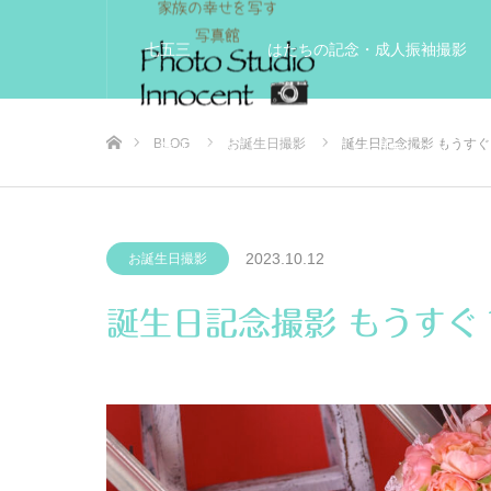
七五三
はたちの記念・成人振袖撮影
ホーム
BLOG
お誕生日撮影
誕生日記念撮影 もうす
入学入園記念
いきいきサードエイジフ
2023.10.12
お誕生日撮影
誕生日記念撮影 もうすぐ