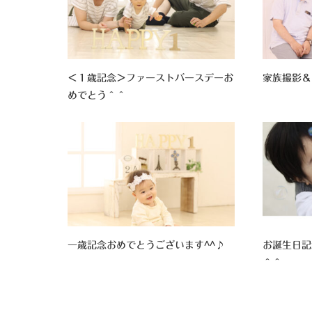
＜１歳記念＞ファーストバースデーお
家族撮影＆
めでとう＾＾
一歳記念おめでとうございます^^♪
お誕生日記
＾＾