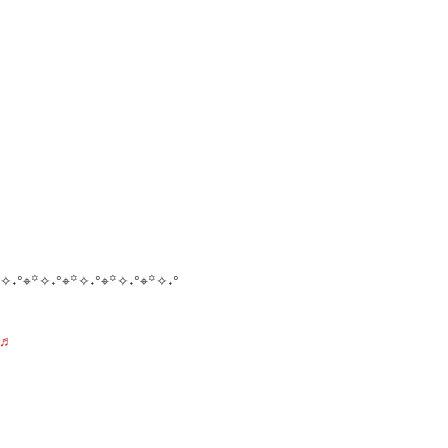
✧˖°⌖꙳✧˖°⌖꙳✧˖°⌖꙳✧˖°⌖꙳✧˖°
♬