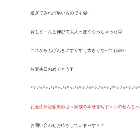
過ぎてみれば早いものです😂
背もぐ～んと伸びて大人っぽくなっちゃった🥲
これからもげんきにすくすく大きくなってね👍✨
お誕生日おめでとう❣
꙳✧˖°⌖꙳✧˖°⌖꙳✧˖°⌖꙳✧˖°⌖꙳✧˖°⌖꙳✧˖°⌖꙳✧˖°꙳✧˖°⌖꙳✧˖°⌖꙳
お誕生日記念撮影は＜家族の幸せを写す＞いのせんとへ
お問い合わせお待ちしていま～す＾＾