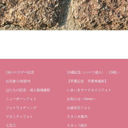
1stバースデー記念
10歳記念（ハーフ成人）・13祝い
お宮参り/初節句
【卒業記念 卒業袴撮影】
はたちの記念・成人振袖撮影
いきいきサードエイジフォト
ニューボーンフォト
お知らせ～News～
フォトウェディング
お誕生日フォト
マタニティフォト
スタジオ案内
七五三
スタッフ紹介