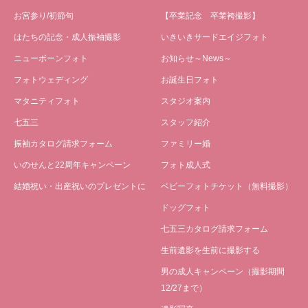
お宮参り/初節句
【卒業記念 卒業袴撮影】
はたちの記念・成人振袖撮影
いきいきサードエイジフォト
ニューボーンフォト
お知らせ～News～
フォトウェディング
お誕生日フォト
マタニティフォト
スタジオ案内
七五三
スタッフ紹介
振袖カタログ請求フォーム
ファミリー婚
いのせんと22周年キャンペーン
フォト成人式
結婚祝い・出産祝いのプレゼントに
ベビーフォトチケット（無料撮影）
ドッグフォト
七五三カタログ請求フォーム
生前遺影を生前に撮影する
男の成人キャンペーン（撮影期間
12/27まで）