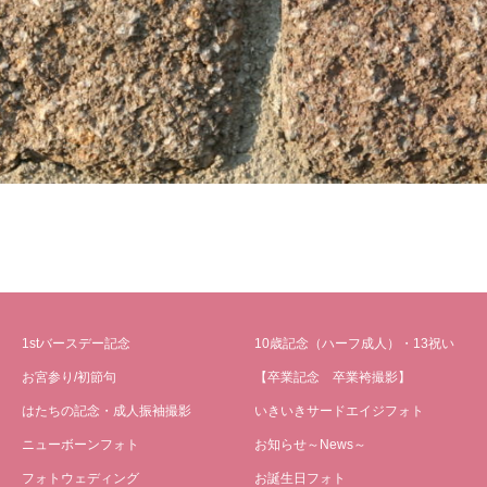
1stバースデー記念
10歳記念（ハーフ成人）・13祝い
お宮参り/初節句
【卒業記念 卒業袴撮影】
はたちの記念・成人振袖撮影
いきいきサードエイジフォト
ニューボーンフォト
お知らせ～News～
フォトウェディング
お誕生日フォト