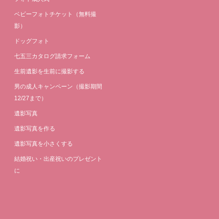
ベビーフォトチケット（無料撮
影）
ドッグフォト
七五三カタログ請求フォーム
生前遺影を生前に撮影する
男の成人キャンペーン（撮影期間
12/27まで）
遺影写真
遺影写真を作る
遺影写真を小さくする
結婚祝い・出産祝いのプレゼント
に