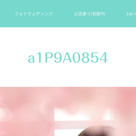
フォトウェディング
お宮参り/初節句
1s
ォト
遺影写真
スタジオ案内
お客様の声
a1P9A0854