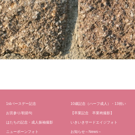
1stバースデー記念
10歳記念（ハーフ成人）・13祝い
お宮参り/初節句
【卒業記念 卒業袴撮影】
はたちの記念・成人振袖撮影
いきいきサードエイジフォト
ニューボーンフォト
お知らせ～News～