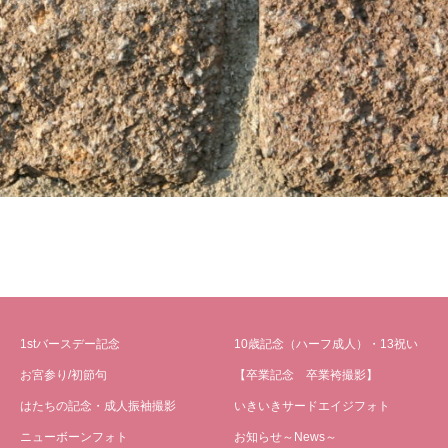
1stバースデー記念
10歳記念（ハーフ成人）・13祝い
お宮参り/初節句
【卒業記念 卒業袴撮影】
はたちの記念・成人振袖撮影
いきいきサードエイジフォト
ニューボーンフォト
お知らせ～News～