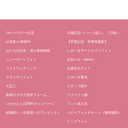
1stバースデー記念
10歳記念（ハーフ成人）・13祝い
お宮参り/初節句
【卒業記念 卒業袴撮影】
はたちの記念・成人振袖撮影
いきいきサードエイジフォト
ニューボーンフォト
お知らせ～News～
フォトウェディング
お誕生日フォト
マタニティフォト
スタジオ案内
七五三
スタッフ紹介
振袖カタログ請求フォーム
ファミリー婚
いのせんと22周年キャンペーン
フォト成人式
結婚祝い・出産祝いのプレゼントに
ベビーフォトチケット（無料撮影）
ドッグフォト