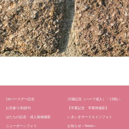
1stバースデー記念
10歳記念（ハーフ成人）・13祝い
お宮参り/初節句
【卒業記念 卒業袴撮影】
はたちの記念・成人振袖撮影
いきいきサードエイジフォト
ニューボーンフォト
お知らせ～News～