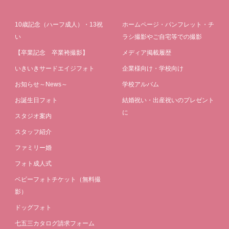
10歳記念（ハーフ成人）・13祝
ホームページ・パンフレット・チ
い
ラシ撮影やご自宅等での撮影
【卒業記念 卒業袴撮影】
メディア掲載履歴
いきいきサードエイジフォト
企業様向け・学校向け
お知らせ～News～
学校アルバム
お誕生日フォト
結婚祝い・出産祝いのプレゼント
に
スタジオ案内
スタッフ紹介
ファミリー婚
フォト成人式
ベビーフォトチケット（無料撮
影）
ドッグフォト
七五三カタログ請求フォーム