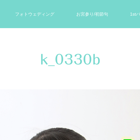
フォトウェディング
お宮参り/初節句
1s
ォト
遺影写真
スタジオ案内
お客様の声
k_0330b