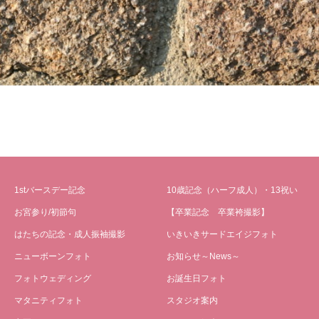
1stバースデー記念
10歳記念（ハーフ成人）・13祝い
お宮参り/初節句
【卒業記念 卒業袴撮影】
はたちの記念・成人振袖撮影
いきいきサードエイジフォト
ニューボーンフォト
お知らせ～News～
フォトウェディング
お誕生日フォト
マタニティフォト
スタジオ案内