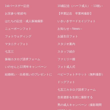
1stバースデー記念
10歳記念（ハーフ成人）・13祝い
お宮参り/初節句
【卒業記念 卒業袴撮影】
はたちの記念・成人振袖撮影
いきいきサードエイジフォト
ニューボーンフォト
お知らせ～News～
フォトウェディング
お誕生日フォト
マタニティフォト
スタジオ案内
七五三
スタッフ紹介
振袖カタログ請求フォーム
ファミリー婚
いのせんと22周年キャンペーン
フォト成人式
結婚祝い・出産祝いのプレゼントに
ベビーフォトチケット（無料撮影）
ドッグフォト
七五三カタログ請求フォーム
生前遺影を生前に撮影する
男の成人キャンペーン（撮影期間