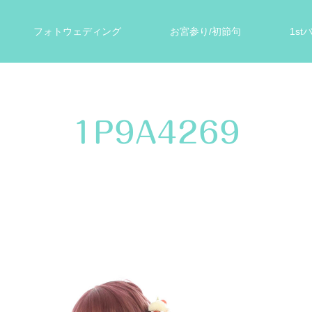
フォトウェディング
お宮参り/初節句
1s
ォト
遺影写真
スタジオ案内
お客様の声
1P9A4269