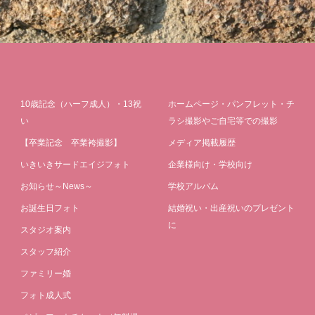
10歳記念（ハーフ成人）・13祝
ホームページ・パンフレット・チ
い
ラシ撮影やご自宅等での撮影
【卒業記念 卒業袴撮影】
メディア掲載履歴
いきいきサードエイジフォト
企業様向け・学校向け
お知らせ～News～
学校アルバム
お誕生日フォト
結婚祝い・出産祝いのプレゼント
に
スタジオ案内
スタッフ紹介
ファミリー婚
フォト成人式