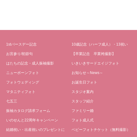
1stバースデー記念
10歳記念（ハーフ成人）・13祝い
お宮参り/初節句
【卒業記念 卒業袴撮影】
はたちの記念・成人振袖撮影
いきいきサードエイジフォト
ニューボーンフォト
お知らせ～News～
フォトウェディング
お誕生日フォト
マタニティフォト
スタジオ案内
七五三
スタッフ紹介
振袖カタログ請求フォーム
ファミリー婚
いのせんと22周年キャンペーン
フォト成人式
結婚祝い・出産祝いのプレゼントに
ベビーフォトチケット（無料撮影）