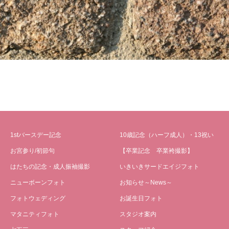
1stバースデー記念
10歳記念（ハーフ成人）・13祝い
お宮参り/初節句
【卒業記念 卒業袴撮影】
はたちの記念・成人振袖撮影
いきいきサードエイジフォト
ニューボーンフォト
お知らせ～News～
フォトウェディング
お誕生日フォト
マタニティフォト
スタジオ案内