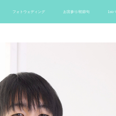
フォトウェディング
お宮参り/初節句
1s
ォト
遺影写真
スタジオ案内
お客様の声