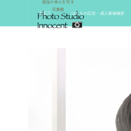
七五三
はたちの記念・成人振袖撮影
入学入園記念
いきいきサードエイジフ