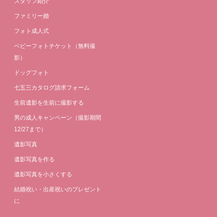
スタッフ紹介
ファミリー婚
フォト成人式
ベビーフォトチケット（無料撮
影）
ドッグフォト
七五三カタログ請求フォーム
生前遺影を生前に撮影する
男の成人キャンペーン（撮影期間
12/27まで）
遺影写真
遺影写真を作る
遺影写真を小さくする
結婚祝い・出産祝いのプレゼント
に