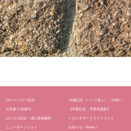
1stバースデー記念
10歳記念（ハーフ成人）・13祝い
お宮参り/初節句
【卒業記念 卒業袴撮影】
はたちの記念・成人振袖撮影
いきいきサードエイジフォト
ニューボーンフォト
お知らせ～News～