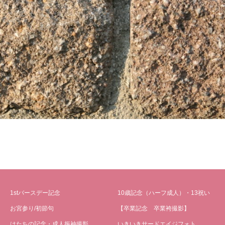
1stバースデー記念
10歳記念（ハーフ成人）・13祝い
お宮参り/初節句
【卒業記念 卒業袴撮影】
はたちの記念・成人振袖撮影
いきいきサードエイジフォト